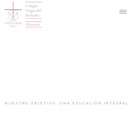
EDUCACIÓN
INFANTIL
N
U
E
S
T
R
O
O
B
J
E
T
I
V
O
:
U
N
A
E
D
U
C
A
C
I
Ó
N
I
N
T
E
G
R
A
L