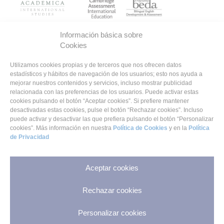
Información básica sobre
Cookies
Utilizamos cookies propias y de terceros que nos ofrecen datos
estadísticos y hábitos de navegación de los usuarios; esto nos ayuda a
mejorar nuestros contenidos y servicios, incluso mostrar publicidad
CONTACTO
relacionada con las preferencias de los usuarios. Puede activar estas
Colegio Virgen del Remedio
cookies pulsando el botón “Aceptar cookies”. Si prefiere mantener
desactivadas estas cookies, pulse el botón “Rechazar cookies”. Incluso
- Av. Lisboa, 2, 28924 - Alcorcón, Madrid (España)
puede activar y desactivar las que prefiera pulsando el botón “Personalizar
- (+34) 91 619 59 17
cookies”. Más información en nuestra
Política de Cookies
y en la
Política
- info@colegiotrinitarias.com
de Privacidad
- recursoshumanos@colegiotrinitariasalcorcon.es
PRIVACIDAD
Aceptar cookies
Aviso legal
Política de privacidad
Rechazar cookies
Política de Cookies
Personalizar cookies
REDES SOCIALES