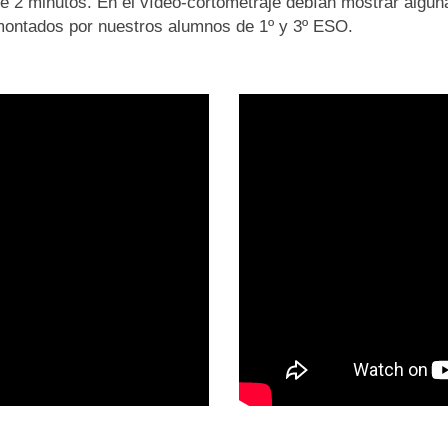
 2 minutos. En el vídeo-cortometraje debían mostrar alguna
montados por nuestros alumnos de 1º y 3º ESO.