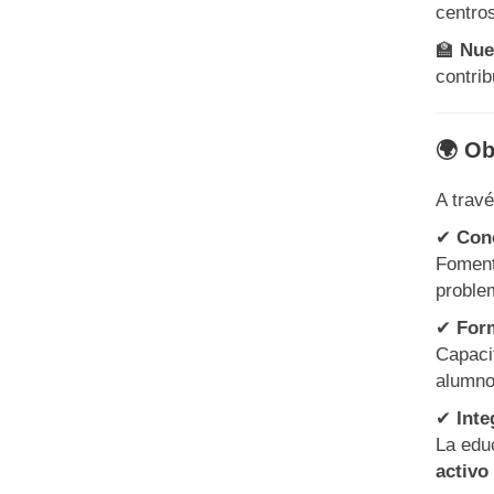
centro
🏫
Nue
contri
🌍 Ob
A travé
✔
Conc
Foment
proble
✔
Form
Capaci
alumn
✔
Inte
La edu
activo