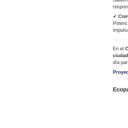
respon
✔
Comp
Potenc
impuls
En el
C
ciudad
día pa
Proyec
Ecopa