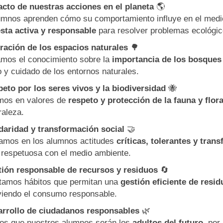
cto de nuestras acciones en el planeta
🌎
umnos aprenden cómo su comportamiento influye en el medi
sta activa y responsable
para resolver problemas ecológic
ración de los espacios naturales
🌳
tamos el conocimiento sobre la
importancia de los bosques 
 y cuidado de los entornos naturales.
eto por los seres vivos y la biodiversidad
🐝
os en valores de
respeto y protección de la fauna y flor
raleza.
daridad y transformación social
🤝
amos en los alumnos actitudes
críticas, tolerantes y tran
y respetuosa con el medio ambiente.
ión responsable de recursos y residuos
🔄
amos hábitos que permitan una
gestión eficiente de resid
iendo el consumo responsable.
rrollo de ciudadanos responsables
🌿
s que nuestros alumnos serán los
adultos del futuro
, por