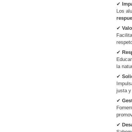
✔
Impa
Los al
respue
✔
Valo
Facili
respeto
✔
Resp
Educam
la natu
✔
Soli
Impuls
justa 
✔
Gest
Foment
promov
✔
Desa
Sabemo